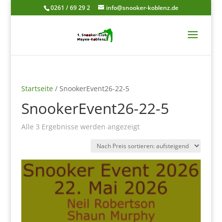
0261 / 69 29 2
info@snooker-koblenz.de
Startseite
/ SnookerEvent26-22-5
SnookerEvent26-22-5
Nach
Alle 3 Ergebnisse werden angezeigt
Preis
sortiert:
aufsteigend