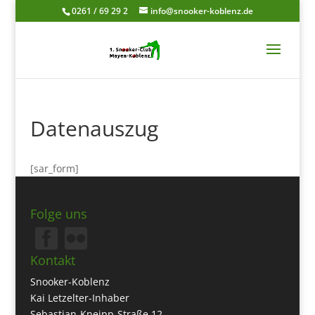
0261 / 69 29 2
info@snooker-koblenz.de
Datenauszug
[sar_form]
Folge uns
Kontakt
Snooker-Koblenz
Kai Letzelter-Inhaber
Sebastian-Kneipp-Straße 12