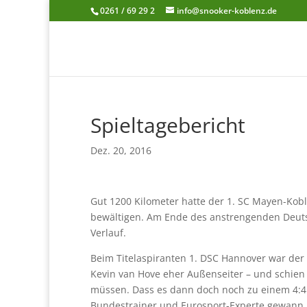
0261 / 69 29 2
info@snooker-koblenz.de
Spieltagebericht
Dez. 20, 2016
Gut 1200 Kilometer hatte der 1. SC Mayen-Kob
bewältigen. Am Ende des anstrengenden Deuts
Verlauf.
Beim Titelaspiranten 1. DSC Hannover war der 
Kevin van Hove eher Außenseiter – und schien 
müssen. Dass es dann doch noch zu einem 4:4 
Bundestrainer und Eurosport-Experte gewann n