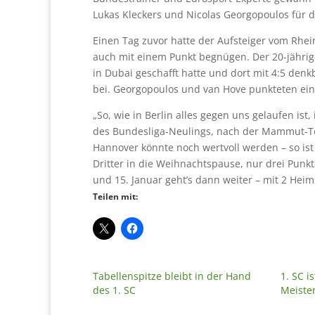
Lukas Kleckers und Nicolas Georgopoulos für de
Einen Tag zuvor hatte der Aufsteiger vom Rhein
auch mit einem Punkt begnügen. Der 20-jährig
in Dubai geschafft hatte und dort mit 4:5 denk
bei. Georgopoulos und van Hove punkteten ei
„So, wie in Berlin alles gegen uns gelaufen ist,
des Bundesliga-Neulings, nach der Mammut-To
Hannover könnte noch wertvoll werden – so ist 
Dritter in die Weihnachtspause, nur drei Pun
und 15. Januar geht’s dann weiter – mit 2 Hei
Teilen mit:
Tabellenspitze bleibt in der Hand
1. SC 
des 1. SC
Meister