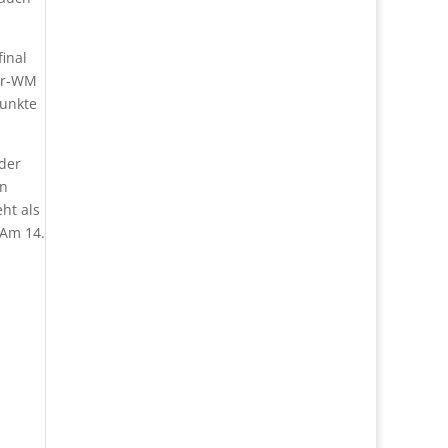
inal
eur-WM
Punkte
nder
in
ht als
 Am 14.