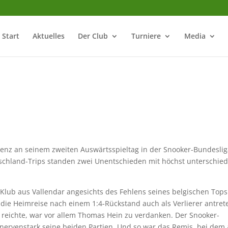
Start
Aktuelles
Der Club
Turniere
Media
lenz an seinem zweiten Auswärtsspieltag in der Snooker-Bundeslig
chland-Trips standen zwei Unentschieden mit höchst unterschie
Klub aus Vallendar angesichts des Fehlens seines belgischen Tops
die Heimreise nach einem 1:4-Rückstand auch als Verlierer antret
reichte, war vor allem Thomas Hein zu verdanken. Der Snooker-
ervenstark seine beiden Partien. Und so war das Remis, bei dem