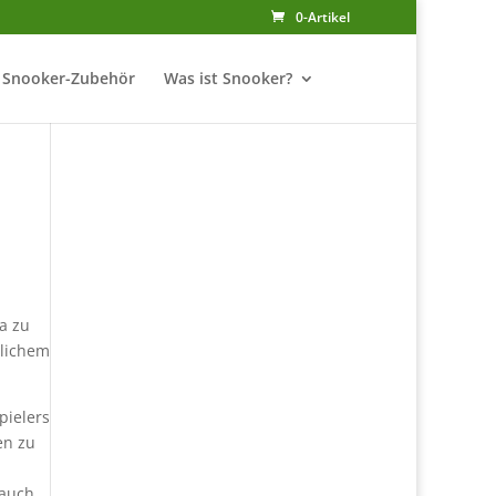
0-Artikel
Snooker-Zubehör
Was ist Snooker?
a zu
dlichem
pielers
en zu
 auch