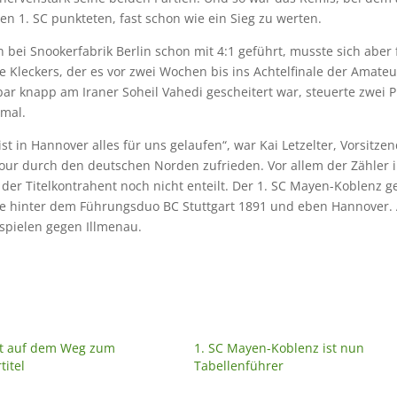
n 1. SC punkteten, fast schon wie ein Sieg zu werten.
 bei Snookerfabrik Berlin schon mit 4:1 geführt, musste sich aber f
e Kleckers, der es vor zwei Wochen bis ins Achtelfinale der Amat
bar knapp am Iraner Soheil Vahedi gescheitert war, steuerte zwei 
nmal.
 ist in Hannover alles für uns gelaufen“, war Kai Letzelter, Vorsitze
ur durch den deutschen Norden zufrieden. Vor allem der Zähler 
der Titelkontrahent noch nicht enteilt. Der 1. SC Mayen-Koblenz ge
kte hinter dem Führungsduo BC Stuttgart 1891 und eben Hannover.
mspielen gegen Illmenau.
ist auf dem Weg zum
1. SC Mayen-Koblenz ist nun
titel
Tabellenführer