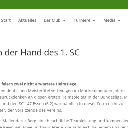
Start
Aktuelles
Der Club
Turniere
Media
in der Hand des 1. SC
feiern zwei nicht erwartete Heimsiege
inen deutschen Meistertitel verteidigen im Mai kommenden Jahres,
 zurückdenken an diesen ersten Heimspieltag in der Bundesliga. M
 und den SC 147 Essen (6:2) war nämlich in dieser Form nicht zu
ter, der Vorsitzende des Vereins.
em Mallendarer Berg eine beachtliche Teamleistung und kompensie
Kevin van Hove und Felix Frede, die zeitgleich bei einem Challen