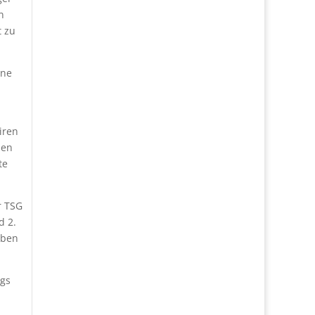
n
t zu
ine
iren
den
te
r TSG
d 2.
aben
ags