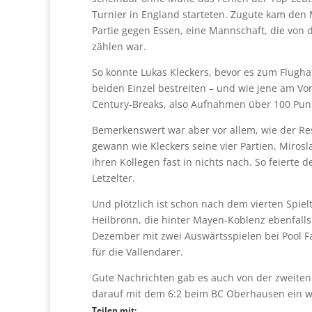
Turnier in England starteten. Zugute kam den 
Partie gegen Essen, eine Mannschaft, die von d
zählen war.
So konnte Lukas Kleckers, bevor es zum Flughaf
beiden Einzel bestreiten – und wie jene am V
Century-Breaks, also Aufnahmen über 100 Punk
Bemerkenswert war aber vor allem, wie der Res
gewann wie Kleckers seine vier Partien, Mirosl
ihren Kollegen fast in nichts nach. So feierte d
Letzelter.
Und plötzlich ist schon nach dem vierten Spi
Heilbronn, die hinter Mayen-Koblenz ebenfalls 
Dezember mit zwei Auswärtsspielen bei Pool F
für die Vallendarer.
Gute Nachrichten gab es auch von der zweiten
darauf mit dem 6:2 beim BC Oberhausen ein wic
Teilen mit: