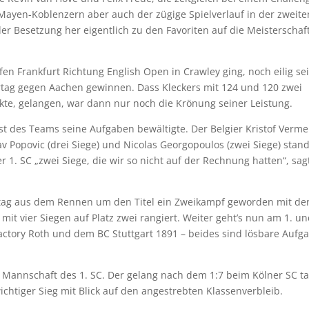
Mayen-Koblenzern aber auch der zügige Spielverlauf in der zweite
er Besetzung her eigentlich zu den Favoriten auf die Meisterschaf
en Frankfurt Richtung English Open in Crawley ging, noch eilig se
ortag gegen Aachen gewinnen. Dass Kleckers mit 124 und 120 zwei
te, gelangen, war dann nur noch die Krönung seiner Leistung.
t des Teams seine Aufgaben bewältigte. Der Belgier Kristof Verme
av Popovic (drei Siege) und Nicolas Georgopoulos (zwei Siege) stan
er 1. SC „zwei Siege, die wir so nicht auf der Rechnung hatten“, sag
eltag aus dem Rennen um den Titel ein Zweikampf geworden mit de
mit vier Siegen auf Platz zwei rangiert. Weiter geht’s nun am 1. un
actory Roth und dem BC Stuttgart 1891 – beides sind lösbare Aufg
 Mannschaft des 1. SC. Der gelang nach dem 1:7 beim Kölner SC t
htiger Sieg mit Blick auf den angestrebten Klassenverbleib.