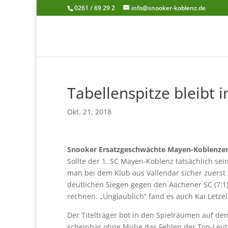
0261 / 69 29 2
info@snooker-koblenz.de
Tabellenspitze bleibt 
Okt. 21, 2018
Snooker Ersatzgeschwächte Mayen-Koblenzer 
Sollte der 1. SC Mayen-Koblenz tatsächlich se
man bei dem Klub aus Vallendar sicher zuerst
deutlichen Siegen gegen den Aachener SC (7:1)
rechnen. „Unglaublich“ fand es auch Kai Letzel
Der Titelträger bot in den Spielräumen auf d
scheinbar ohne Mühe das Fehlen der Top-Leute 