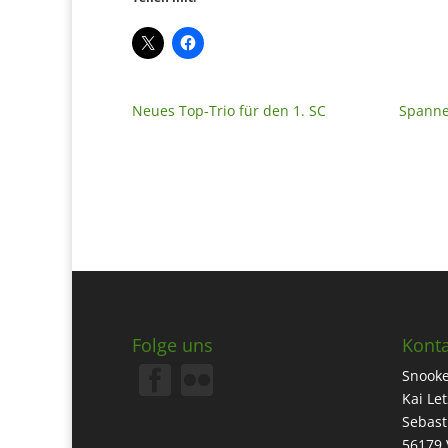
Neues Top-Trio für den 1. SC
Spanne
Folge uns
Konta
Snooke
Kai Le
Sebast
56179 