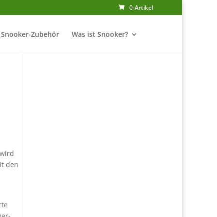
0-Artikel
Snooker-Zubehör
Was ist Snooker?
 wird
it den
rte
ger-