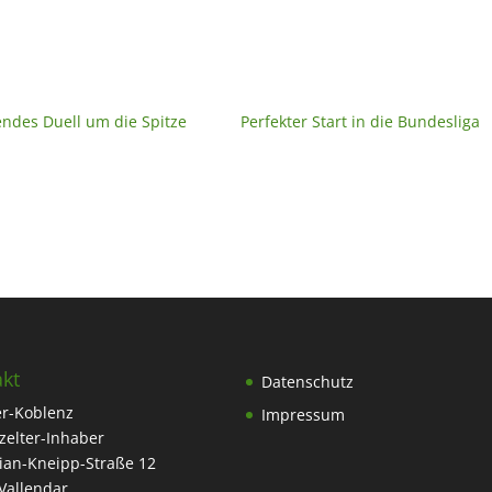
ndes Duell um die Spitze
Perfekter Start in die Bundesliga
kt
Datenschutz
r-Koblenz
Impressum
tzelter-Inhaber
ian-Kneipp-Straße 12
Vallendar