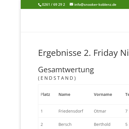
0261 / 69 29 2
info@snooker-koblenz.de
Ergebnisse 2. Friday N
Gesamtwertung
( E N D S T A N D )
P
latz
Name
Vorname
T
1
Friedensdorf
Otmar
7
2
Bersch
Berthold
5