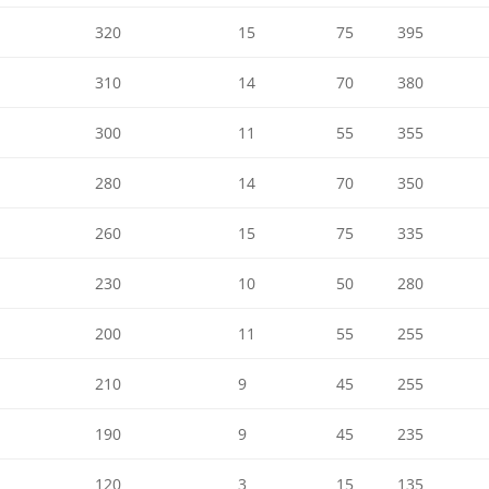
320
15
75
395
310
14
70
380
300
11
55
355
280
14
70
350
260
15
75
335
230
10
50
280
200
11
55
255
210
9
45
255
190
9
45
235
120
3
15
135