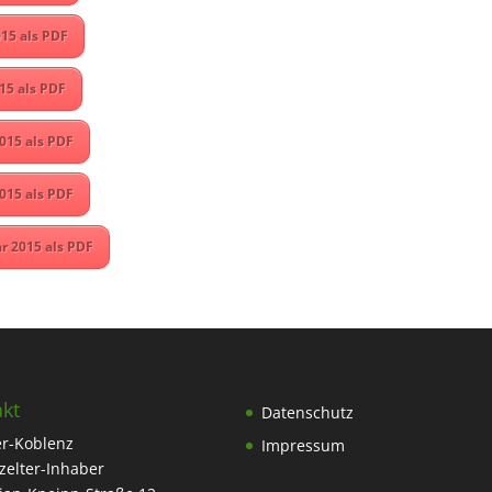
15 als PDF
15 als PDF
015 als PDF
015 als PDF
r 2015 als PDF
kt
Datenschutz
r-Koblenz
Impressum
tzelter-Inhaber