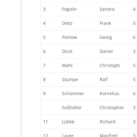
3
Fogolin
Sandro
4
4
Dietz
Frank
5
5
Pontow
Georg
6
6
Dück
Daniel
3
7
Wahl
Christoph
5
8
Stumpe
Ralf
5
9
Schommer
Kornelius
6
Fußhöller
Christopher
3
11
Lübke
Richard
3
12
Lauer
Manfred
3