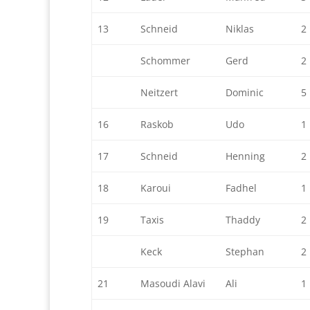
13
Schneid
Niklas
2
Schommer
Gerd
2
Neitzert
Dominic
5
16
Raskob
Udo
1
17
Schneid
Henning
2
18
Karoui
Fadhel
1
19
Taxis
Thaddy
2
Keck
Stephan
2
21
Masoudi Alavi
Ali
1