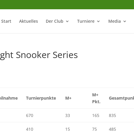
Start
Aktuelles
Der Club
Turniere
Media
ight Snooker Series
M+
eilnahme
Turnierpunkte
M+
Gesamtpun
Pkt.
670
33
165
835
410
15
75
485