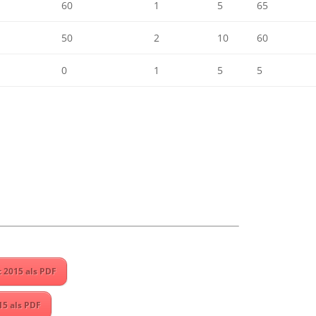
60
1
5
65
50
2
10
60
0
1
5
5
 2015 als PDF
15 als PDF