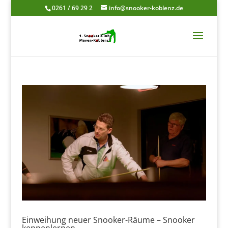
0261 / 69 29 2
info@snooker-koblenz.de
Einweihung neuer Snooker-Räume – Snooker
kennenlernen